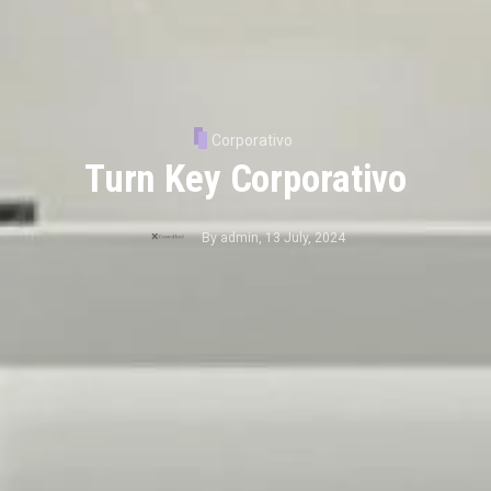
Corporativo
Turn Key Corporativo
By
admin
,
13 July, 2024