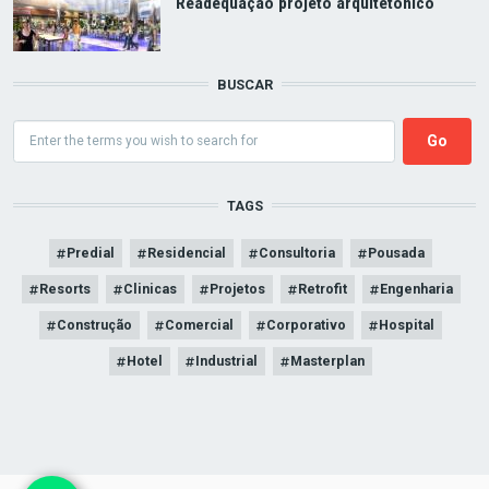
Readequação projeto arquitetônico
BUSCAR
Search
TAGS
Predial
Residencial
Consultoria
Pousada
Resorts
Clinicas
Projetos
Retrofit
Engenharia
Construção
Comercial
Corporativo
Hospital
Hotel
Industrial
Masterplan